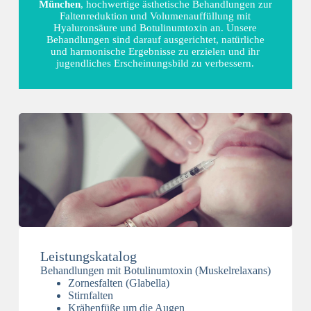
München
, hochwertige ästhetische Behandlungen zur
Faltenreduktion und Volumenauffüllung mit
Hyaluronsäure und Botulinumtoxin an. Unsere
Behandlungen sind darauf ausgerichtet, natürliche
und harmonische Ergebnisse zu erzielen und ihr
jugendliches Erscheinungsbild zu verbessern.
Leistungskatalog
Behandlungen mit Botulinumtoxin (Muskelrelaxans)
Zornesfalten (Glabella)
Stirnfalten
Krähenfüße um die Augen