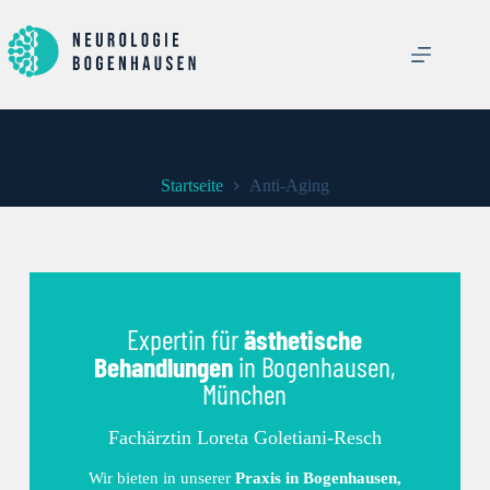
Startseite
Anti-Aging
Expertin für
ästhetische
Behandlungen
in Bogenhausen,
München
Fachärztin Loreta Goletiani-Resch
Wir bieten in unserer
Praxis in Bogenhausen,